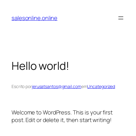
Pular
para
salesonline.online
o
conteúdo
Hello world!
Escrito por
jerusatsantos@gmail.com
em
Uncategorized
Welcome to WordPress. This is your first
post. Edit or delete it, then start writing!